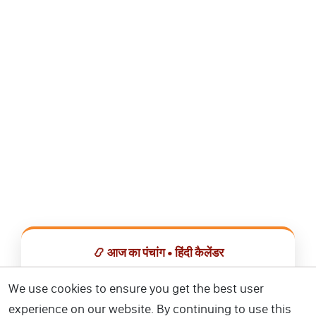
📿 आज का पंचांग • हिंदी कैलेंडर
सभी व्रत, त्योहार, शुभ मुहूर्त और राशिफल एक ही ऐप में देखें।
We use cookies to ensure you get the best user
experience on our website. By continuing to use this
📅 हिंदी कैलेंडर ऐप डाउनलोड करें