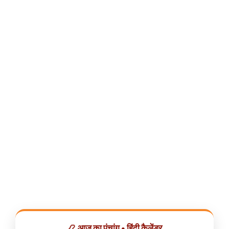
📿 आज का पंचांग • हिंदी कैलेंडर