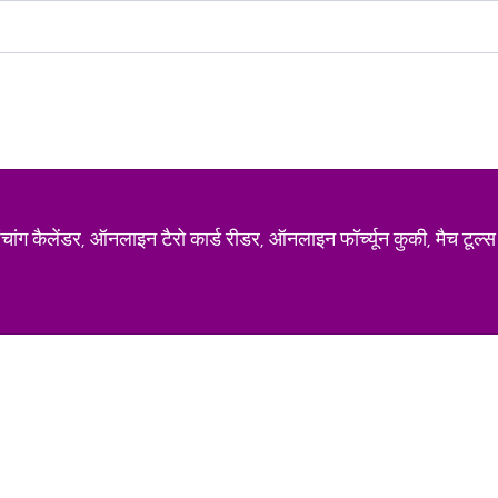
ग कैलेंडर, ऑनलाइन टैरो कार्ड रीडर, ऑनलाइन फॉर्च्यून कुकी, मैच टूल्स