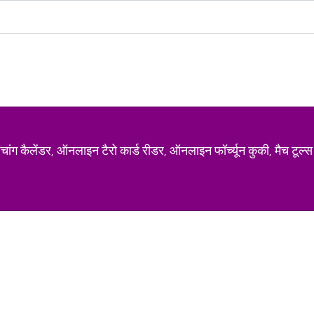
ग कैलेंडर, ऑनलाइन टैरो कार्ड रीडर, ऑनलाइन फॉर्च्यून कुकी, मैच टूल्स