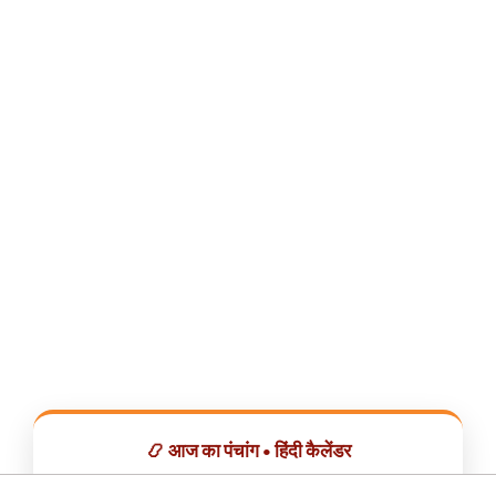
📿 आज का पंचांग • हिंदी कैलेंडर
सभी व्रत, त्योहार, शुभ मुहूर्त और राशिफल एक ही ऐप में देखें।