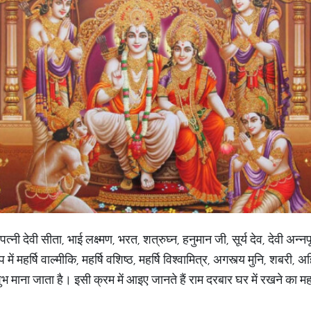
्नी देवी सीता, भाई लक्ष्मण, भरत, शत्रुघ्न, हनुमान जी, सूर्य देव, देवी अन्
 में महर्षि वाल्मीकि, महर्षि वशिष्ठ, महर्षि विश्वामित्र, अगस्त्य मुनि, शबरी,
ुभ माना जाता है। इसी क्रम में आइए जानते हैं राम दरबार घर में रखने का मह