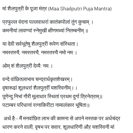
मां शैलपुत्री के पूजा मंत्र (Maa Shailputri Puja Mantra)
प्रफुल्ल वंदना पल्लवाधरां कातंकपोलां तुंग कुचाम् ।
कमनीयां लावण्यां स्नेमुखी क्षीणमध्यां नितम्बनीम् ॥
या देवी सर्वभूतेषु शैलपुत्री रूपेण संस्थिता।
नमस्तस्यै, नमस्तस्यै, नमस्तस्यै नमो नम:।
ओम् शं शैलपुत्री देव्यै: नम:।
वन्दे वांछितलाभाय चन्द्रार्धकृतशेखरम्।
वृषारूढां शूलधरां शैलपुत्रीं यशस्विनीम्।।
पूणेन्दु निभां गौरी मूलाधार स्थितां प्रथम दुर्गा त्रिनेत्राम्॥
पटाम्बर परिधानां रत्नाकिरीटा नामालंकार भूषिता॥
अर्थ है:- मैं मनवांछित लाभ की कामना से अपने मस्तक पर अर्धचंद्र
धारण करने वाली, वृषभ पर सवार, शूलधारिणी औऱ यशस्विनी मां