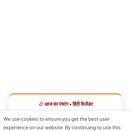
📿 आज का पंचांग • हिंदी कैलेंडर
सभी व्रत, त्योहार, शुभ मुहूर्त और राशिफल एक ही ऐप में देखें।
We use cookies to ensure you get the best user
experience on our website. By continuing to use this
📅 हिंदी कैलेंडर ऐप डाउनलोड करें