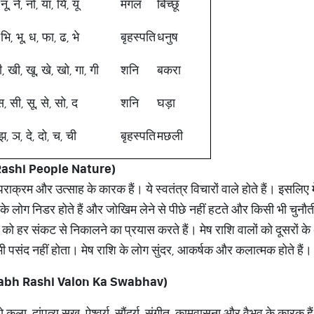
नू, ने, नो, या, यि, यू
मंगल
बिच्छू
 भि, भू, ध, फा, ढ, भे
बृहस्पति
धनुष
, खी, खू, खे, खो, गा, गी
शनि
बकरा
 स, सी, सू, से, सो, द
शनि
घड़ा
 झ, ञ, दे, दो, च, ची
बृहस्पति
मछली
ashi People Nature)
 पराक्रम और उत्साह के कारक हैं। ये स्वतंत्र विचारों वाले होते हैं। इसलिए मेष 
े लोग निडर होते हैं और जोखिम लेने से पीछे नहीं हटते और किसी भी चुनौ
 को हर संकट से निकालने का प्रयास करते हैं। मेष राशि वालों को दूसरों के
 भी पसंद नहीं होता। मेष राशि के लोग सुंदर, आकर्षक और कलात्मक होते हैं।
rishabh Rashi Valon Ka Swabhav)
, जो कला, दांपत्य सुख, ऐश्वर्य, सौंदर्य, संगीत, कामवासना और वैभव के कारक