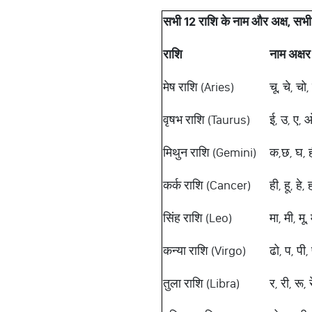
सभी
12
राशि
के
नाम
और
अक्ष
,
सभी
राशि
नाम
अक्षर
मेष राशि (Aries)
चू, चे, चो
वृषभ राशि (Taurus)
ई, उ, ए, ओ,
मिथुन राशि (Gemini)
क,छ, घ, ही,
कर्क राशि (Cancer)
ही, हू, हे,
सिंह राशि (Leo)
मा, मी, मू, 
कन्या राशि (Virgo)
ढो, प, पी, 
तुला राशि (Libra)
र, री, रू, र