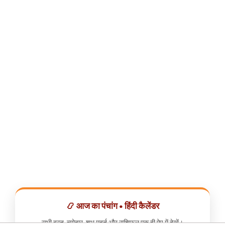
📿 आज का पंचांग • हिंदी कैलेंडर
सभी व्रत, त्योहार, शुभ मुहूर्त और राशिफल एक ही ऐप में देखें।