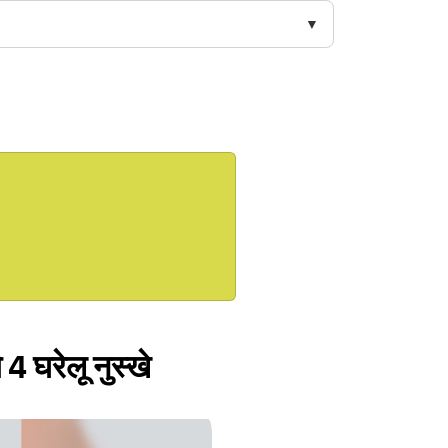
4 घरेलू नुस्खे