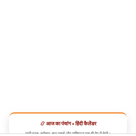
📿 आज का पंचांग • हिंदी कैलेंडर
सभी व्रत, त्योहार, शुभ मुहूर्त और राशिफल एक ही ऐप में देखें।