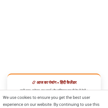
📿 आज का पंचांग • हिंदी कैलेंडर
सभी व्रत, त्योहार, शुभ मुहूर्त और राशिफल एक ही ऐप में देखें।
We use cookies to ensure you get the best user
📅 हिंदी कैलेंडर ऐप डाउनलोड करें
experience on our website. By continuing to use this