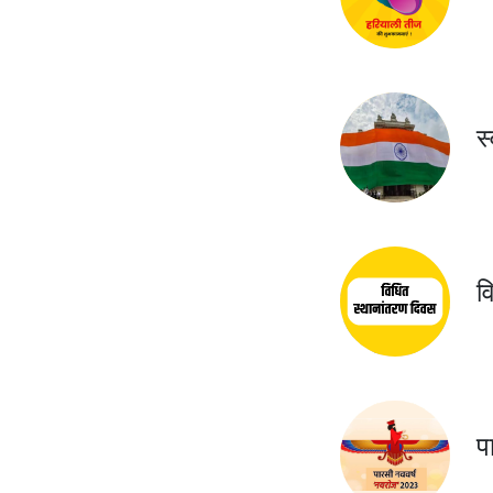
स
व
प