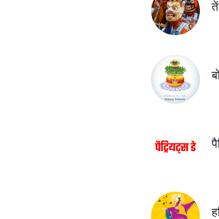
त
ब
प
ह