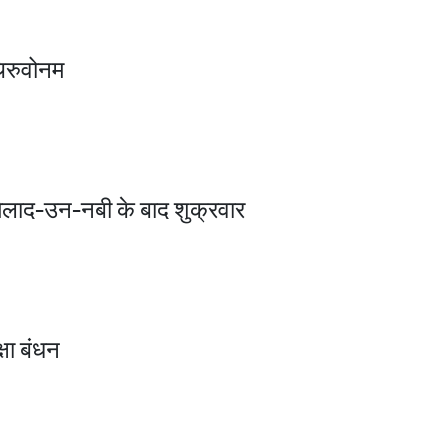
िरुवोनम
िलाद-उन-नबी के बाद शुक्रवार
क्षा बंधन