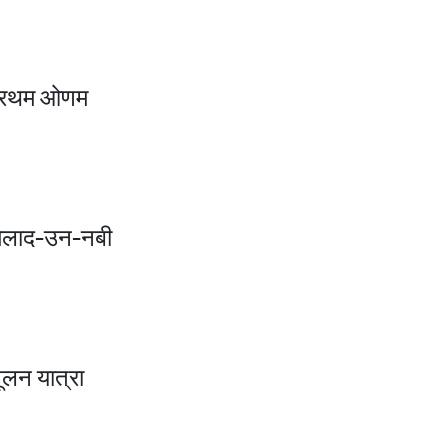
्रथम ओणम
िलाद-उन-नबी
ूलन यात्रा