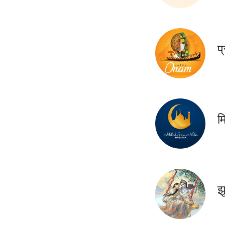
प
म
झ