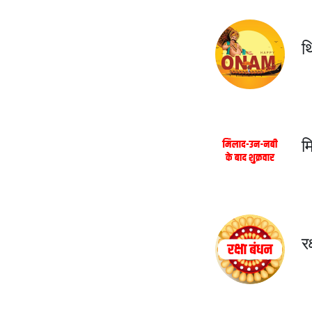
थ
म
र